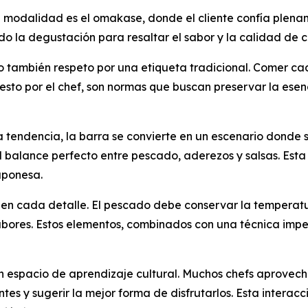
modalidad es el omakase, donde el cliente confía plenamen
ndo la degustación para resaltar el sabor y la calidad de
ino también respeto por una etiqueta tradicional. Comer c
uesto por el chef, son normas que buscan preservar la esen
 tendencia, la barra se convierte en un escenario donde s
y el balance perfecto entre pescado, aderezos y salsas. Es
aponesa.
e en cada detalle. El pescado debe conservar la temperat
s sabores. Estos elementos, combinados con una técnica i
n espacio de aprendizaje cultural. Muchos chefs aprovech
ntes y sugerir la mejor forma de disfrutarlos. Esta interacc