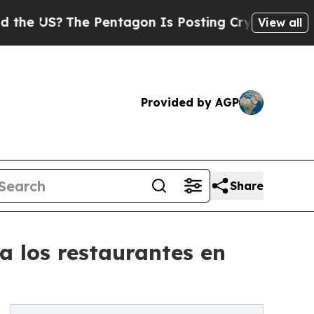
US?
The Pentagon Is Posting Cryptic Biblical Mes
View all
Provided by AGP
Share
a los restaurantes en