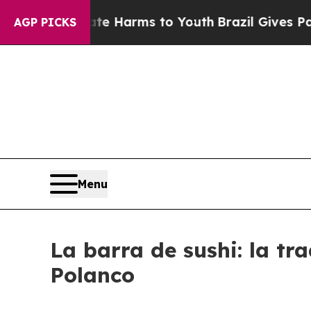
d to Abate Harms to Youth
Brazil Gives Parents 
AGP PICKS
Menu
La barra de sushi: la tr
Polanco