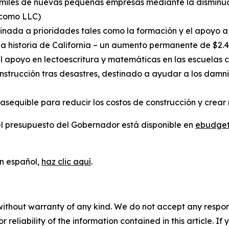
 miles de nuevas pequeñas empresas mediante la disminuci
 como LLC)
tinada a prioridades tales como la formación y el apoyo a
a historia de California – un aumento permanente de $2.4 
el apoyo en lectoescritura y matemáticas en las escuela
strucción tras desastres, destinado a ayudar a los damnif
asequible para reducir los costos de construcción y crear
l presupuesto del Gobernador está disponible en
ebudget
en español,
haz clic aquí
.
without warranty of any kind. We do not accept any responsib
r reliability of the information contained in this article. I