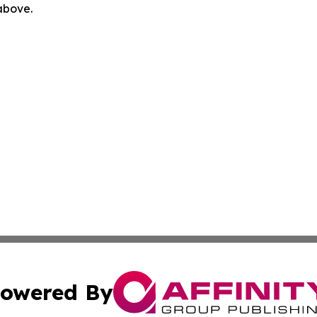
 above.
owered By