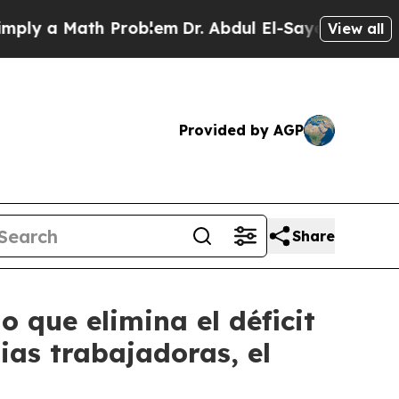
 a Math Problem
Dr. Abdul El-Sayed on Historic M
View all
Provided by AGP
Share
que elimina el déficit
ias trabajadoras, el