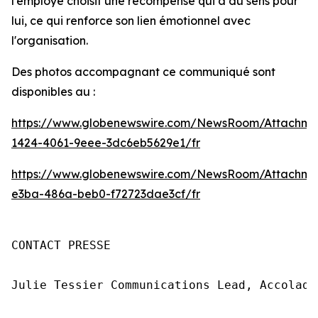
l'employé choisit une récompense qui a du sens pour
lui, ce qui renforce son lien émotionnel avec
l'organisation.
Des photos accompagnant ce communiqué sont
disponibles au :
https://www.globenewswire.com/NewsRoom/Attachm
1424-4061-9eee-3dc6eb5629e1/fr
https://www.globenewswire.com/NewsRoom/Attachme
e3ba-486a-beb0-f72723dae3cf/fr
CONTACT PRESSE

Julie Tessier Communications Lead, Accolad
