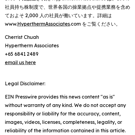
社員持ち株制度で、世界各国の操業拠点や提携業務を含め
ておよそ 2,000 人の社員が働いています。詳細は
www.
HyperthermAssociates
.com をご覧ください。
Cherrist Chuah
Hypertherm Associates
+65 6841 2489
email us here
Legal Disclaimer:
EIN Presswire provides this news content "as is"
without warranty of any kind. We do not accept any
responsibility or liability for the accuracy, content,
images, videos, licenses, completeness, legality, or
reliability of the information contained in this article.