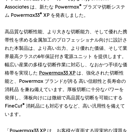
®
Associates は、新たな Powermax
プラズマ切断システ
®
ム Powermax33
XP を発表しました。
高品質な切断性能、より大きな切断能力、そして優れた携
帯性を求める金属加工のプロフェッショナル向けに設計さ
れた本製品は、より高い出力、より優れた価値、そして業
界最高クラスの6年保証付き電源ユニット を提供します。
幅広い産業の多様な切断作業に対応し、なおかつ手頃な価
格帯を実現した
Powermax33 XP
は、強化された切断性
能と、Powermax ブランドが誇る 高い信頼性と長寿命の
消耗品 を兼ね備えています。厚板切断に十分なパワーを
発揮し、薄板向けには微細で高品質な切断を可能にする
®
FineCut
消耗品にも対応するなど、高い汎用性を備えて
います。
「Powermax33 XP は、お客様が直面する現実的な課題を