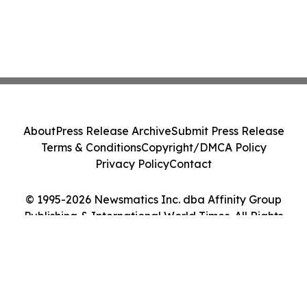
About
Press Release Archive
Submit Press Release
Terms & Conditions
Copyright/DMCA Policy
Privacy Policy
Contact
© 1995-2026 Newsmatics Inc. dba Affinity Group
Publishing & International World Times. All Rights
Reserved.
Cookie Settings / Your Privacy Choices